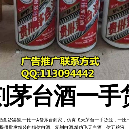
刻茅台酒一手
酒拿货渠道,一比一A货茅台商家，仿真飞天茅台一手货源，一比一复
料;提供批发精装的精仿白酒、复刻白酒,精仿飞天白酒，仿五粮液、