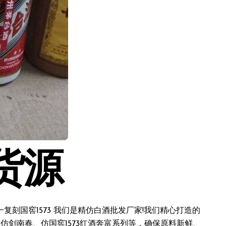
货源
刻国窖1573 我们是精仿白酒批发厂家!我们精心打造的
仿剑南春、仿国窖1573红酒奔富系列等，确保原料新鲜、