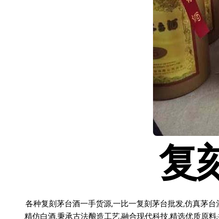
复
各种复刻茅台酒一手货源,一比一复刻茅台批发,仿真茅台
精仿白酒,秉承古法酿造工艺,融合现代科技,精选优质原