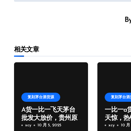
章
导
B
航
相关文章
复刻茅台酒货源
复刻茅台酒
A货一比一飞天茅台
一比一a
批发大放价，贵州原
天惊，热
厂一比一飞天茅台拿
xcy
10 月 5, 2025
台批发厂
xcy
10 月 