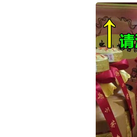
跳
转
到
内
容