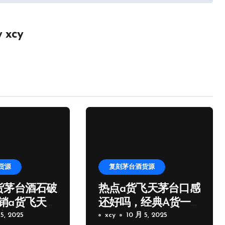
y
xcy
货源
复刻茅台酒货源
货茅台酒石破
热点a货飞天茅台口感
销a货飞天茅
还好吗，经典A货一
家微信
5, 2025
比一飞天茅台批发
xcy
10 月 5, 2025