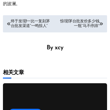
的波澜。
文
终于发现!一比一复刻茅
惊现!茅台批发价多少钱
台批发渠道“一鸣惊人”
一瓶“马不停蹄”
章
导
By
xcy
航
相关文章