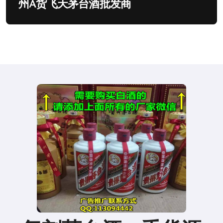
州A货飞天茅台酒批发商