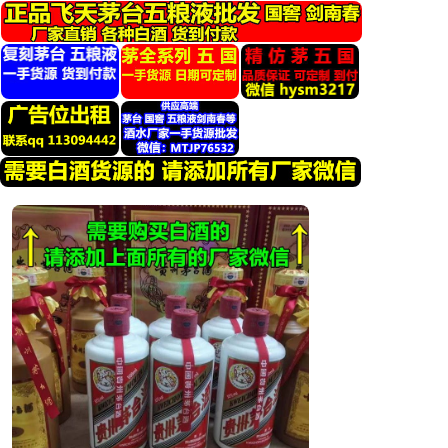
跳
转
到
内
容