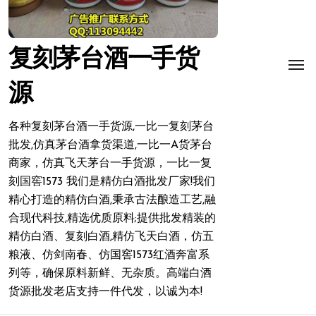
复刻茅台酒一手货
源
各种复刻茅台酒一手货源,一比一复刻茅台
批发,仿真茅台酒拿货渠道,一比一A货茅台
商家，仿真飞天茅台一手货源，一比一复
刻国窖1573 我们是精仿白酒批发厂家!我们
精心打造的精仿白酒,秉承古法酿造工艺,融
合现代科技,精选优质原料;提供批发精装的
精仿白酒、复刻白酒,精仿飞天白酒，仿五
粮液、仿剑南春、仿国窖1573红酒奔富系
列等，确保原料新鲜、无杂质。高端白酒
货源批发老店支持一件代发，以诚为本!