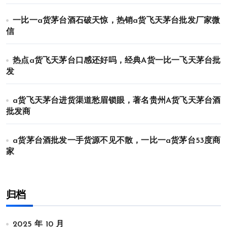
一比一a货茅台酒石破天惊，热销a货飞天茅台批发厂家微
信
热点a货飞天茅台口感还好吗，经典A货一比一飞天茅台批
发
a货飞天茅台进货渠道愁眉锁眼，著名贵州A货飞天茅台酒
批发商
a货茅台酒批发一手货源不见不散，一比一a货茅台53度商
家
归档
2025 年 10 月