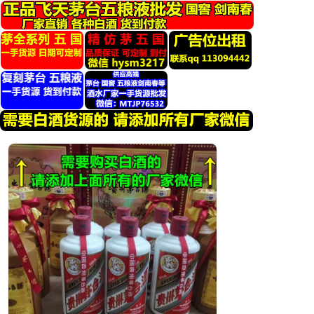
跳
转
到
内
容