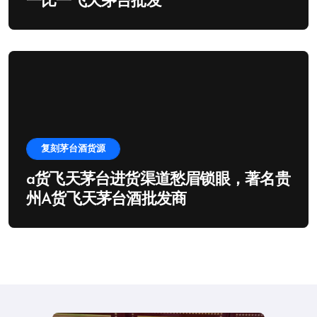
一比一飞天茅台批发
复刻茅台酒货源
a货飞天茅台进货渠道愁眉锁眼，著名贵
州A货飞天茅台酒批发商