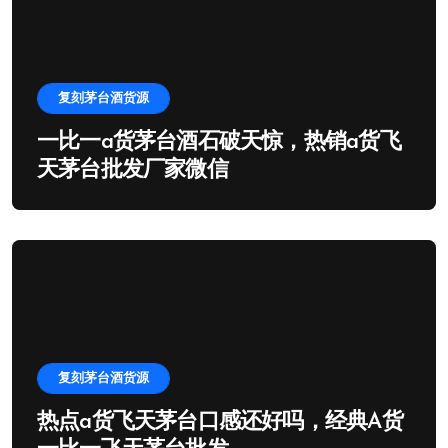
复刻茅台酒货源
一比一a货茅台酒石破天惊，热销a货飞
天茅台批发厂家微信
复刻茅台酒货源
热点a货飞天茅台口感还好吗，经典A货