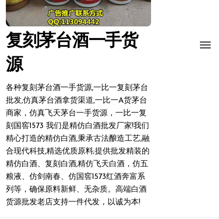
复刻茅台酒一手货
源
各种复刻茅台酒一手货源,一比一复刻茅台
批发,仿真茅台酒拿货渠道,一比一A货茅台
商家，仿真飞天茅台一手货源，一比一复
刻国窖1573 我们是精仿白酒批发厂家!我们
精心打造的精仿白酒,秉承古法酿造工艺,融
合现代科技,精选优质原料;提供批发精装的
精仿白酒、复刻白酒,精仿飞天白酒，仿五
粮液、仿剑南春、仿国窖1573红酒奔富系
列等，确保原料新鲜、无杂质。高端白酒
货源批发老店支持一件代发，以诚为本!