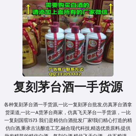
复刻茅台酒一手货源
各种复刻茅台酒一手货源,一比一复刻茅台批发,仿真茅台酒拿
货渠道,一比一A货茅台商家，仿真飞天茅台一手货源，一比
一复刻国窖1573 我们是精仿白酒批发厂家!我们精心打造的精
仿白酒,秉承古法酿造工艺,融合现代科技,精选优质原料;提供