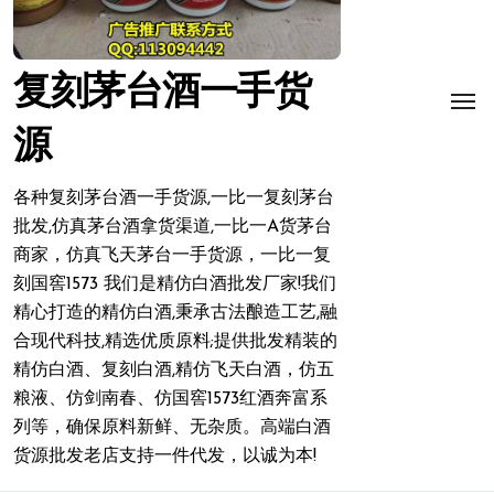
复刻茅台酒一手货
源
各种复刻茅台酒一手货源,一比一复刻茅台
批发,仿真茅台酒拿货渠道,一比一A货茅台
商家，仿真飞天茅台一手货源，一比一复
刻国窖1573 我们是精仿白酒批发厂家!我们
精心打造的精仿白酒,秉承古法酿造工艺,融
合现代科技,精选优质原料;提供批发精装的
精仿白酒、复刻白酒,精仿飞天白酒，仿五
粮液、仿剑南春、仿国窖1573红酒奔富系
列等，确保原料新鲜、无杂质。高端白酒
货源批发老店支持一件代发，以诚为本!