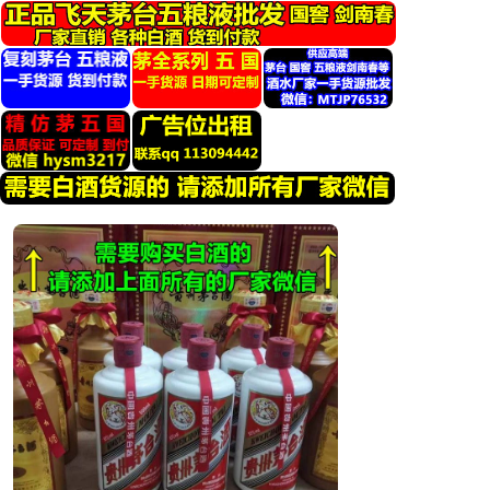
跳
转
到
内
容