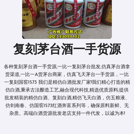
复刻茅台酒一手货源
各种复刻茅台酒一手货源,一比一复刻茅台批发,仿真茅台酒拿
货渠道,一比一A货茅台商家，仿真飞天茅台一手货源，一比
一复刻国窖1573 我们是精仿白酒批发厂家!我们精心打造的精
仿白酒,秉承古法酿造工艺,融合现代科技,精选优质原料;提供
批发精装的精仿白酒、复刻白酒,精仿飞天白酒，仿五粮液、
仿剑南春、仿国窖1573红酒奔富系列等，确保原料新鲜、无
杂质。高端白酒货源批发老店支持一件代发，以诚为本!