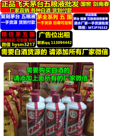
跳
转
到
内
容