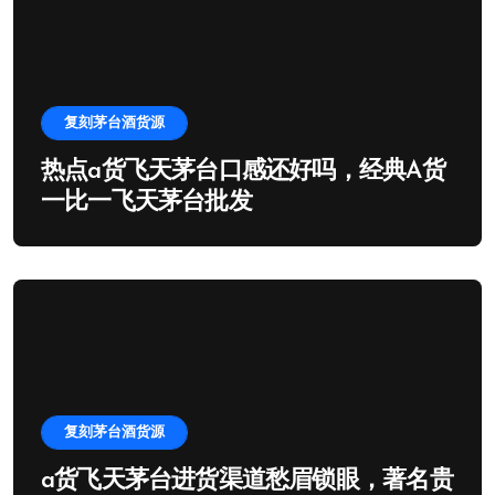
复刻茅台酒货源
热点a货飞天茅台口感还好吗，经典A货
一比一飞天茅台批发
复刻茅台酒货源
a货飞天茅台进货渠道愁眉锁眼，著名贵