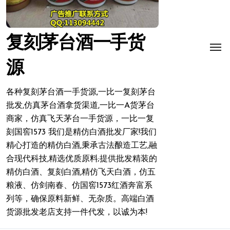
复刻茅台酒一手货
源
各种复刻茅台酒一手货源,一比一复刻茅台
批发,仿真茅台酒拿货渠道,一比一A货茅台
商家，仿真飞天茅台一手货源，一比一复
刻国窖1573 我们是精仿白酒批发厂家!我们
精心打造的精仿白酒,秉承古法酿造工艺,融
合现代科技,精选优质原料;提供批发精装的
精仿白酒、复刻白酒,精仿飞天白酒，仿五
粮液、仿剑南春、仿国窖1573红酒奔富系
列等，确保原料新鲜、无杂质。高端白酒
货源批发老店支持一件代发，以诚为本!