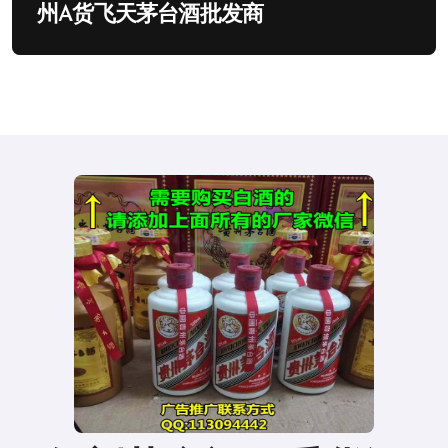
州A货飞天茅台酒批发商