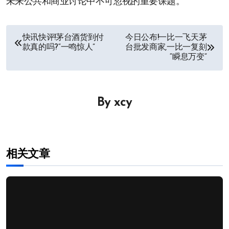
未来公共和商业讨论中不可忽视的重要课题。
文
快讯快评!茅台酒货到付
今日公布!一比一飞天茅
款真的吗?“一鸣惊人”
台批发商家,一比一复刻
章
“瞬息万变”
导
航
By
xcy
相关文章