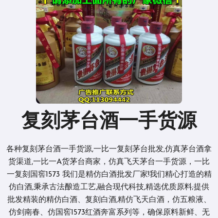
复刻茅台酒一手货源
各种复刻茅台酒一手货源,一比一复刻茅台批发,仿真茅台酒拿
货渠道,一比一A货茅台商家，仿真飞天茅台一手货源，一比
一复刻国窖1573 我们是精仿白酒批发厂家!我们精心打造的精
仿白酒,秉承古法酿造工艺,融合现代科技,精选优质原料;提供
批发精装的精仿白酒、复刻白酒,精仿飞天白酒，仿五粮液、
仿剑南春、仿国窖1573红酒奔富系列等，确保原料新鲜、无