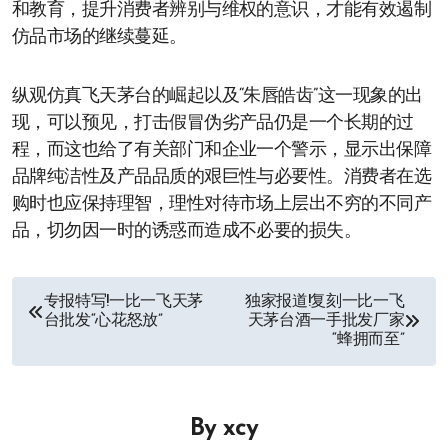
和教育，提升消费者辨别与维权的意识，才能有效遏制
仿品市场的继续蔓延。
纵观仿真飞天茅台的崛起以及“朱唇皓齿”这一现象的出
现，可以预见，打击假冒伪劣产品仍是一个长期的过
程，而这也给了有关部门和企业一个警示，显示出保障
品牌纯洁性及产品品质的艰巨性与必要性。消费者在选
购时也应保持理智，理性对待市场上层出不穷的不同产
品，切勿因一时的诱惑而造成不必要的损失。
文
专报特写!一比一飞天茅
独家报道!复刻一比一飞
台批发“心花怒放”
天茅台酒一手批发厂家
章
“蜂拥而至”
导
航
By
xcy