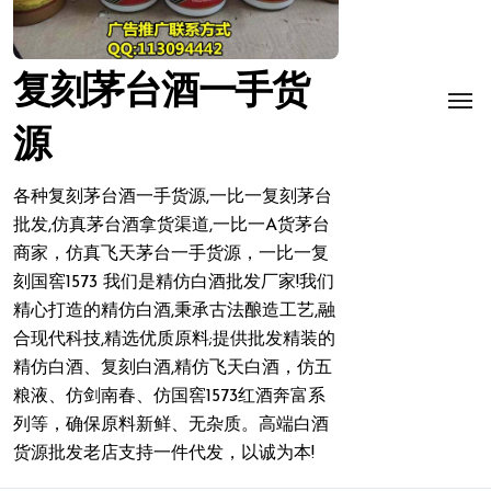
复刻茅台酒一手货
源
各种复刻茅台酒一手货源,一比一复刻茅台
批发,仿真茅台酒拿货渠道,一比一A货茅台
商家，仿真飞天茅台一手货源，一比一复
刻国窖1573 我们是精仿白酒批发厂家!我们
精心打造的精仿白酒,秉承古法酿造工艺,融
合现代科技,精选优质原料;提供批发精装的
精仿白酒、复刻白酒,精仿飞天白酒，仿五
粮液、仿剑南春、仿国窖1573红酒奔富系
列等，确保原料新鲜、无杂质。高端白酒
货源批发老店支持一件代发，以诚为本!