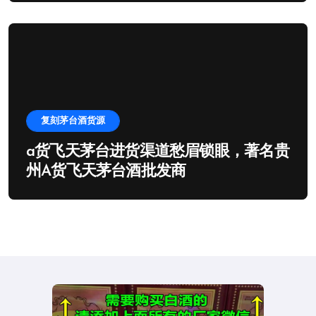
复刻茅台酒货源
a货飞天茅台进货渠道愁眉锁眼，著名贵
州A货飞天茅台酒批发商