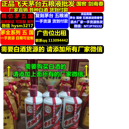
跳
转
到
内
容