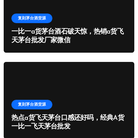
复刻茅台酒货源
一比一a货茅台酒石破天惊，热销a货飞
天茅台批发厂家微信
复刻茅台酒货源
热点a货飞天茅台口感还好吗，经典A货
一比一飞天茅台批发