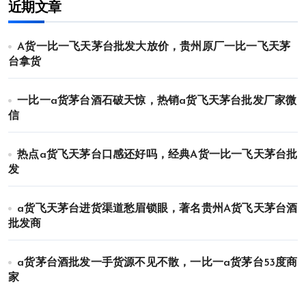
近期文章
A货一比一飞天茅台批发大放价，贵州原厂一比一飞天茅
台拿货
一比一a货茅台酒石破天惊，热销a货飞天茅台批发厂家微
信
热点a货飞天茅台口感还好吗，经典A货一比一飞天茅台批
发
a货飞天茅台进货渠道愁眉锁眼，著名贵州A货飞天茅台酒
批发商
a货茅台酒批发一手货源不见不散，一比一a货茅台53度商
家