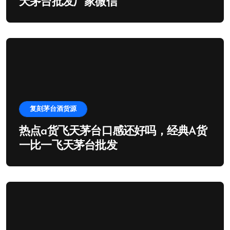
天茅台批发厂家微信
复刻茅台酒货源
热点a货飞天茅台口感还好吗，经典A货
一比一飞天茅台批发