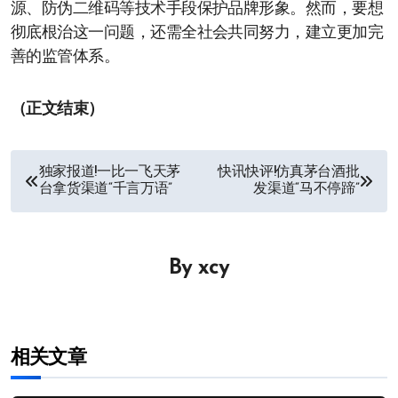
源、防伪二维码等技术手段保护品牌形象。然而，要想
彻底根治这一问题，还需全社会共同努力，建立更加完
善的监管体系。
（正文结束）
文
独家报道!一比一飞天茅
快讯快评!仿真茅台酒批
台拿货渠道“千言万语”
发渠道“马不停蹄”
章
导
By
xcy
航
相关文章