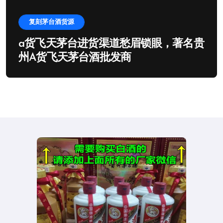
复刻茅台酒货源
a货飞天茅台进货渠道愁眉锁眼，著名贵
州A货飞天茅台酒批发商