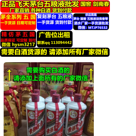
跳
转
到
内
容