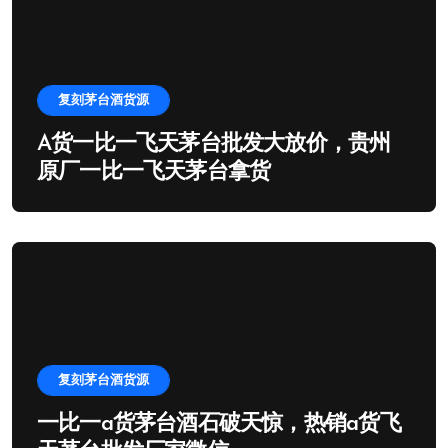
复刻茅台酒货源
A货一比一飞天茅台批发大放价，贵州
原厂一比一飞天茅台拿货
复刻茅台酒货源
一比一a货茅台酒石破天惊，热销a货飞