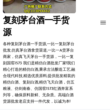
复刻茅台酒一手货
源
各种复刻茅台酒一手货源,一比一复刻茅台
批发,仿真茅台酒拿货渠道,一比一A货茅台
商家，仿真飞天茅台一手货源，一比一复
刻国窖1573 我们是精仿白酒批发厂家!我们
精心打造的精仿白酒,秉承古法酿造工艺,融
合现代科技,精选优质原料;提供批发精装的
精仿白酒、复刻白酒,精仿飞天白酒，仿五
粮液、仿剑南春、仿国窖1573红酒奔富系
列等，确保原料新鲜、无杂质。高端白酒
货源批发老店支持一件代发，以诚为本!