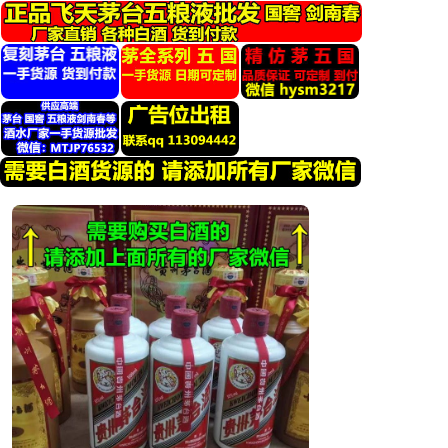
跳
转
到
内
容