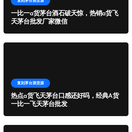
复刻茅台酒货源
一比一a货茅台酒石破天惊，热销a货飞
天茅台批发厂家微信
复刻茅台酒货源
热点a货飞天茅台口感还好吗，经典A货
一比一飞天茅台批发