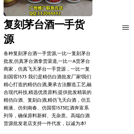
复刻茅台酒一手货
源
各种复刻茅台酒一手货源,一比一复刻茅台
批发,仿真茅台酒拿货渠道,一比一A货茅台
商家，仿真飞天茅台一手货源，一比一复
刻国窖1573 我们是精仿白酒批发厂家!我们
精心打造的精仿白酒,秉承古法酿造工艺,融
合现代科技,精选优质原料;提供批发精装的
精仿白酒、复刻白酒,精仿飞天白酒，仿五
粮液、仿剑南春、仿国窖1573红酒奔富系
列等，确保原料新鲜、无杂质。高端白酒
货源批发老店支持一件代发，以诚为本!