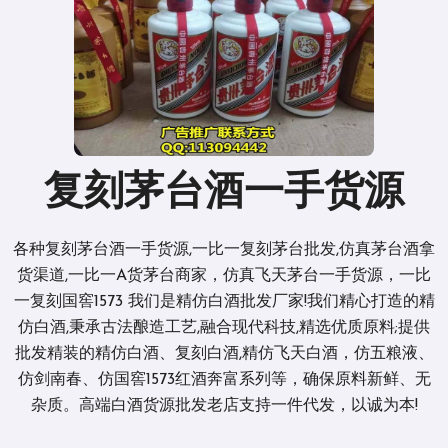
复刻茅台酒一手货源
各种复刻茅台酒一手货源,一比一复刻茅台批发,仿真茅台酒拿
货渠道,一比一A货茅台商家，仿真飞天茅台一手货源，一比
一复刻国窖1573 我们是精仿白酒批发厂家!我们精心打造的精
仿白酒,秉承古法酿造工艺,融合现代科技,精选优质原料;提供
批发精装的精仿白酒、复刻白酒,精仿飞天白酒，仿五粮液、
仿剑南春、仿国窖1573红酒奔富系列等，确保原料新鲜、无
杂质。高端白酒货源批发老店支持一件代发，以诚为本!