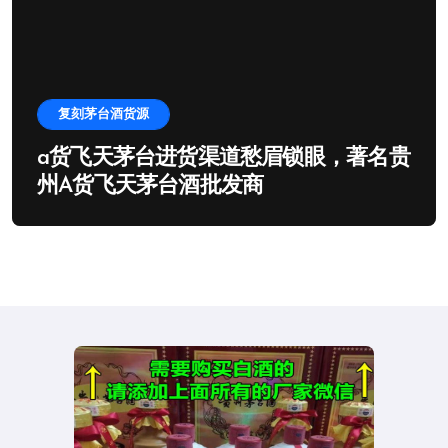
复刻茅台酒货源
a货飞天茅台进货渠道愁眉锁眼，著名贵
州A货飞天茅台酒批发商