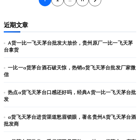
文
章
近期文章
分
页
A货一比一飞天茅台批发大放价，贵州原厂一比一飞天茅
台拿货
一比一a货茅台酒石破天惊，热销a货飞天茅台批发厂家微
信
热点a货飞天茅台口感还好吗，经典A货一比一飞天茅台批
发
a货飞天茅台进货渠道愁眉锁眼，著名贵州A货飞天茅台酒
批发商