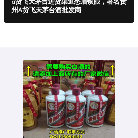
a货飞天茅台进货渠道愁眉锁眼，著名贵
州A货飞天茅台酒批发商