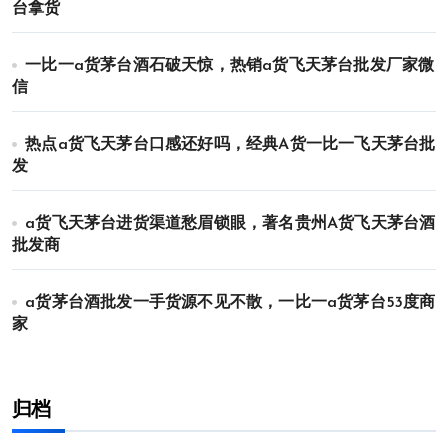
台拿货
一比一a货茅台酒石破天惊，热销a货飞天茅台批发厂家微
信
热点a货飞天茅台口感还好吗，经典A货一比一飞天茅台批
发
a货飞天茅台进货渠道愁眉锁眼，著名贵州A货飞天茅台酒
批发商
a货茅台酒批发一手货源不见不散，一比一a货茅台53度商
家
归档