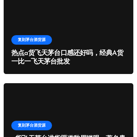
复刻茅台酒货源
热点a货飞天茅台口感还好吗，经典A货
一比一飞天茅台批发
复刻茅台酒货源