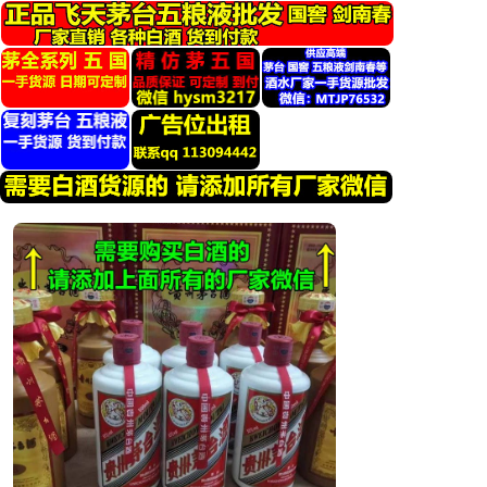
跳
转
到
内
容