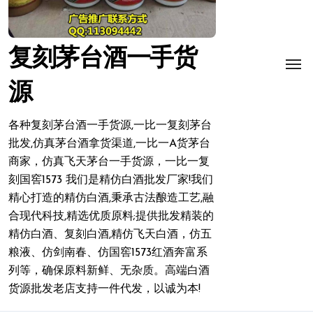
复刻茅台酒一手货
源
各种复刻茅台酒一手货源,一比一复刻茅台
批发,仿真茅台酒拿货渠道,一比一A货茅台
商家，仿真飞天茅台一手货源，一比一复
刻国窖1573 我们是精仿白酒批发厂家!我们
精心打造的精仿白酒,秉承古法酿造工艺,融
合现代科技,精选优质原料;提供批发精装的
精仿白酒、复刻白酒,精仿飞天白酒，仿五
粮液、仿剑南春、仿国窖1573红酒奔富系
列等，确保原料新鲜、无杂质。高端白酒
货源批发老店支持一件代发，以诚为本!