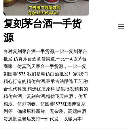
复刻茅台酒一手货
源
各种复刻茅台酒一手货源,一比一复刻茅台
批发,仿真茅台酒拿货渠道,一比一A货茅台
商家，仿真飞天茅台一手货源，一比一复
刻国窖1573 我们是精仿白酒批发厂家!我们
精心打造的精仿白酒,秉承古法酿造工艺,融
合现代科技,精选优质原料;提供批发精装的
精仿白酒、复刻白酒,精仿飞天白酒，仿五
粮液、仿剑南春、仿国窖1573红酒奔富系
列等，确保原料新鲜、无杂质。高端白酒
货源批发老店支持一件代发，以诚为本!