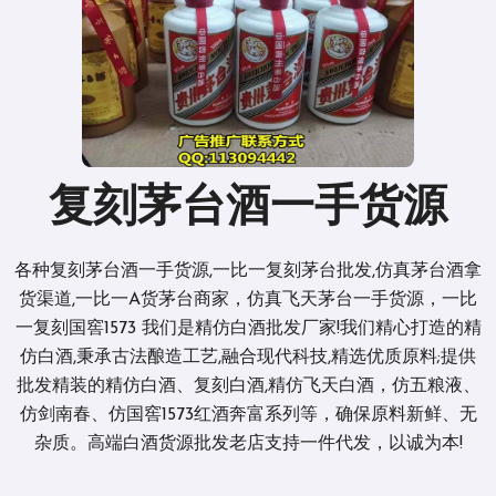
复刻茅台酒一手货源
各种复刻茅台酒一手货源,一比一复刻茅台批发,仿真茅台酒拿
货渠道,一比一A货茅台商家，仿真飞天茅台一手货源，一比
一复刻国窖1573 我们是精仿白酒批发厂家!我们精心打造的精
仿白酒,秉承古法酿造工艺,融合现代科技,精选优质原料;提供
批发精装的精仿白酒、复刻白酒,精仿飞天白酒，仿五粮液、
仿剑南春、仿国窖1573红酒奔富系列等，确保原料新鲜、无
杂质。高端白酒货源批发老店支持一件代发，以诚为本!