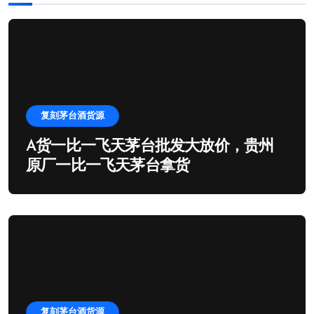
复刻茅台酒货源
A货一比一飞天茅台批发大放价，贵州
原厂一比一飞天茅台拿货
复刻茅台酒货源