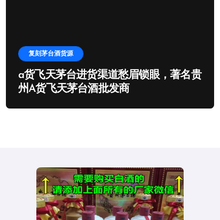
复刻茅台酒货源
a货飞天茅台进货渠道愁眉锁眼，著名贵
州A货飞天茅台酒批发商