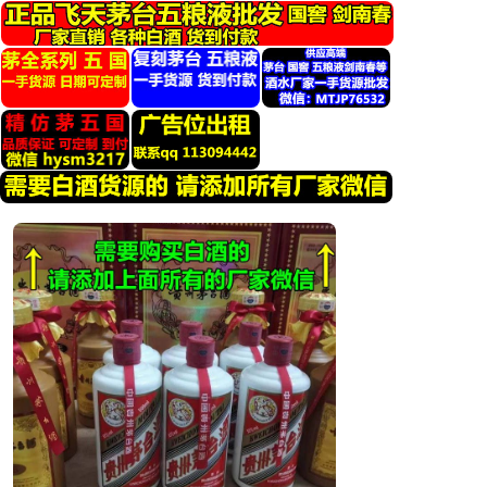
跳
转
到
内
容