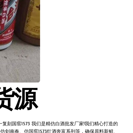
货源
刻国窖1573 我们是精仿白酒批发厂家!我们精心打造的
仿剑南春、仿国窖1573红酒奔富系列等，确保原料新鲜、