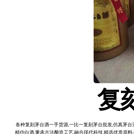
复
各种复刻茅台酒一手货源,一比一复刻茅台批发,仿真茅台
精仿白酒,秉承古法酿造工艺,融合现代科技,精选优质原