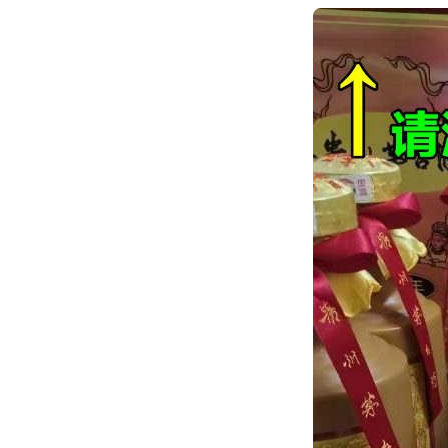
跳
转
到
内
容