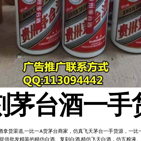
刻茅台酒一手
酒拿货渠道,一比一A货茅台商家，仿真飞天茅台一手货源，一比一复
料;提供批发精装的精仿白酒、复刻白酒,精仿飞天白酒，仿五粮液、