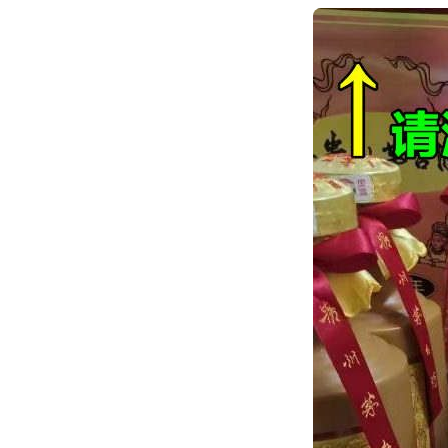
跳
转
到
内
容