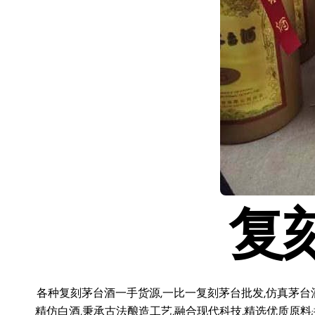
复
各种复刻茅台酒一手货源,一比一复刻茅台批发,仿真茅台
精仿白酒,秉承古法酿造工艺,融合现代科技,精选优质原