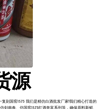
货源
刻国窖1573 我们是精仿白酒批发厂家!我们精心打造的
仿剑南春、仿国窖1573红酒奔富系列等，确保原料新鲜、