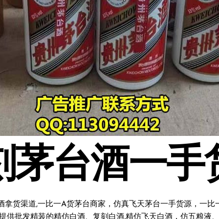
刻茅台酒一手
酒拿货渠道,一比一A货茅台商家，仿真飞天茅台一手货源，一比一复
料;提供批发精装的精仿白酒、复刻白酒,精仿飞天白酒，仿五粮液、